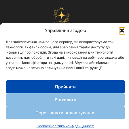
Управління згодою
АСтРО
Для забезпечення найкращого сервісу, ми використовуємо такі
Політика конфіденційності
технології, як файли cookie, для зберігання та/або доступу до
Cookies
інформації про пристрій. Згода на використання цих технологій
дозволить нам обробляти такі дані, як поведінка веб-переглядача або
АСТРО
унікальні ідентифікатори на цьому сайті. Відмова або відкликання
© 2024. Всі права захищено
згоди може негативно вплинути на певні опції та функції.
Розробка сайту: 
WEB Angels
Прийняти
Відхилити
Переглянути налаштування
Cookies
Політика конфіденційності