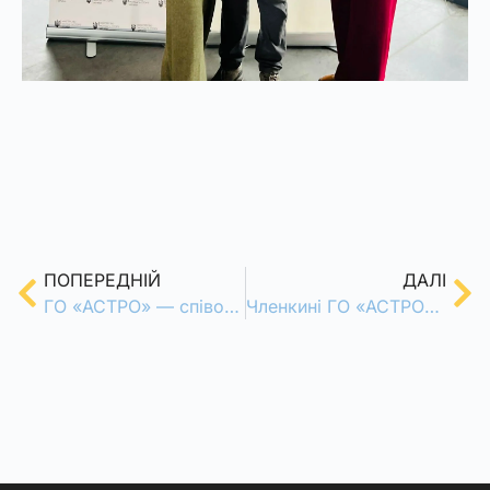
ПОПЕРЕДНІЙ
ДАЛІ
ГО «АСТРО» — співорганізатор Освітньо-просвітницького Форуму «ДІТИ ГЕРОЇВ: ПІДТРИМКА, РОЗВИТОК, МАЙБУТНЄ»
Членкині ГО «АСТРО» виступили спікерками та модераторками Міжнародного саміту в Брюсселі