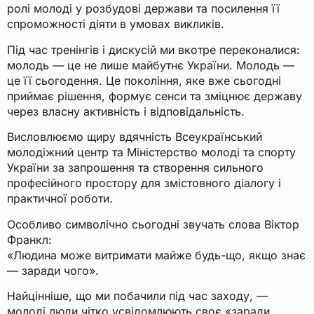
ролі молоді у розбудові держави та посилення її
спроможності діяти в умовах викликів.
Під час тренінгів і дискусій ми вкотре переконалися:
молодь — це не лише майбутнє України. Молодь —
це її сьогодення. Це покоління, яке вже сьогодні
приймає рішення, формує сенси та зміцнює державу
через власну активність і відповідальність.
Висловлюємо щиру вдячність Всеукраїнський
молодіжний центр та Міністерство молоді та спорту
України за запрошення та створення сильного
професійного простору для змістовного діалогу і
практичної роботи.
Особливо символічно сьогодні звучать слова Віктор
Франкл:
«Людина може витримати майже будь-що, якщо знає
— заради чого».
Найцінніше, що ми побачили під час заходу, —
молоді люди чітко усвідомлюють своє «заради