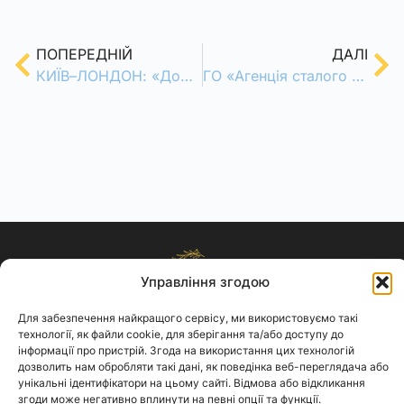
ПОПЕРЕДНІЙ
ДАЛІ
КИЇВ–ЛОНДОН: «Доброта Сердець. Ментальне здоров’я» — подія, що об’єднала країни
ГО «Агенція сталого розвитку та освітніх ініціатив» стала партнером офіційного відкриття Першого міжнародного волонтерського Саміту «Єдність»
Управління згодою
Для забезпечення найкращого сервісу, ми використовуємо такі
АСтРО
технології, як файли cookie, для зберігання та/або доступу до
інформації про пристрій. Згода на використання цих технологій
Політика конфіденційності
дозволить нам обробляти такі дані, як поведінка веб-переглядача або
Cookies
унікальні ідентифікатори на цьому сайті. Відмова або відкликання
згоди може негативно вплинути на певні опції та функції.