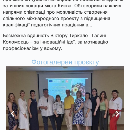
затишних
локацій
міста
Києва
.
Обговорили
важливі
напрями
співпраці
про
можливість
створення
спільного
міжнародного
проекту
з
підвищення
кваліфікації
педагогічних
працівників
…
Безмежна
вдячність
Віктору
Тиркало
і
Галині
Коломоєць
–
за
інноваційні
ідеї
,
за
мотивацію
і
професіоналізм
у
всьому.
Фотогалерея проєкту