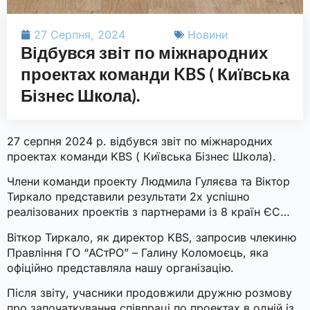
27 Серпня, 2024
Новини
Відбувся звіт по міжнародних
проектах команди KBS ( Київська
Бізнес Школа).
27
серпня
2024
р
.
відбувся
звіт
по
міжнародних
проектах
команди
KBS (
Київська
Бізнес
Школа
).
Члени
команди
проекту
Людмила
Гуляєва
та
Віктор
Тиркало
представили
результати
2
х
успішно
реалізованих
проектів
з
партнерами
із
8
країн
ЄС
…
Віткор
Тиркало
,
як
директор
KBS,
запросив
члекиню
Правління
ГО
“
АСтРО
” –
Галину
Коломоєць
,
яка
офіційно
представляла
нашу
організацію
.
Після
звіту
,
учасники
продовжили
дружню
розмову
про
започаткування
співпраці
по
проектах
в
одній
із