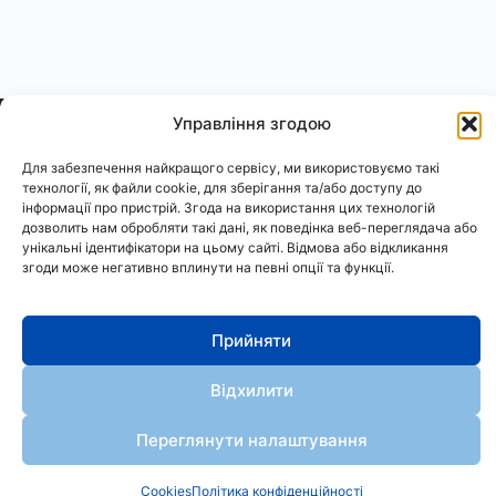
Управління згодою
Для забезпечення найкращого сервісу, ми використовуємо такі
технології, як файли cookie, для зберігання та/або доступу до
інформації про пристрій. Згода на використання цих технологій
дозволить нам обробляти такі дані, як поведінка веб-переглядача або
АСтРО
унікальні ідентифікатори на цьому сайті. Відмова або відкликання
згоди може негативно вплинути на певні опції та функції.
Політика конфіденційності
Cookies
АСТРО
Прийняти
© 2024. Всі права захищено
Відхилити
Розробка сайту: 
WEB Angels
Переглянути налаштування
Cookies
Політика конфіденційності