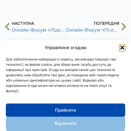
НАСТУПНА
ПОПЕРЕДНЯ
Онлайн-Форум «Лідери освітніх змін»
Онлайн-Форум «Психолого-фізіологічна стійкість освітян»
Управління згодою
Для забезпечення найкращого сервісу, ми використовуємо такі
технології, як файли cookie, для зберігання та/або доступу до
інформації про пристрій. Згода на використання цих технологій
дозволить нам обробляти такі дані, як поведінка веб-переглядача
або унікальні ідентифікатори на цьому сайті. Відмова або
відкликання згоди може негативно вплинути на певні опції та
функції.
АСтРО
Політика конфіденційності
Cookies
Прийняти
АСТРО
Відхилити
© 2024. Всі права захищено