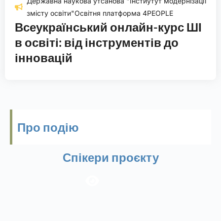
Державна наукова утсанова "Інстиутут модернізації
змісту освіти"Освітня платформа 4PEOPLE
Всеукраїнський онлайн-курс ШІ
в освіті: від інструментів до
інновацій
Про подію
Спікери проєкту