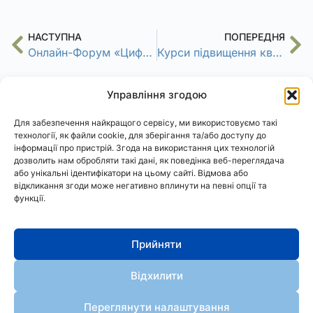
НАСТУПНА
ПОПЕРЕДНЯ
Онлайн-Форум «Цифрові трансформації в освіті, бізнесі, ІТ та культурі»
Курси підвищення кваліфікації «Основи використання цифрових інструментів для змішаного навчання»
Управління згодою
Для забезпечення найкращого сервісу, ми використовуємо такі
технології, як файли cookie, для зберігання та/або доступу до
інформації про пристрій. Згода на використання цих технологій
дозволить нам обробляти такі дані, як поведінка веб-переглядача
або унікальні ідентифікатори на цьому сайті. Відмова або
відкликання згоди може негативно вплинути на певні опції та
функції.
АСтРО
Політика конфіденційності
Cookies
Прийняти
АСТРО
Відхилити
© 2024. Всі права захищено
Розробка сайту: 
WEB Angels
Переглянути налаштування