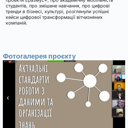
проекти Еразмус+, про академічну мобільність
студентів, про змішане навчання, про цифрові
тренди в бізнесі, культурі, розглянули успішні
кейси цифрової трансформації вітчизняних
компаній.
Фотогалерея проєкту