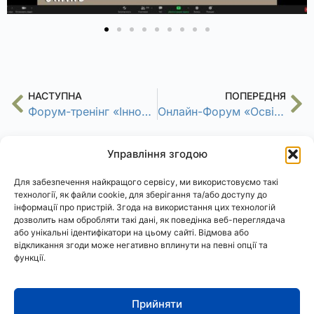
НАСТУПНА
ПОПЕРЕДНЯ
Форум-тренінг «Інновації в освіті, бізнесі, ІТ та культурі».
Онлайн-Форум «Освіта. Бізнес. Держава. Співробітництво заради добробуту»
Управління згодою
Для забезпечення найкращого сервісу, ми використовуємо такі
технології, як файли cookie, для зберігання та/або доступу до
інформації про пристрій. Згода на використання цих технологій
дозволить нам обробляти такі дані, як поведінка веб-переглядача
або унікальні ідентифікатори на цьому сайті. Відмова або
відкликання згоди може негативно вплинути на певні опції та
функції.
АСтРО
Політика конфіденційності
Cookies
Прийняти