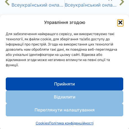
Всеукраїнський онлайн-форум Штучний інтелект та цифрове майбутнє
Всеукраїнський онлайн-форум Інклюзія: життя без бар’єрів
Управління згодою
Для забезпечення найкращого сервісу, ми використовуємо такі
технології, як файли cookie, для зберігання та/або доступу до
інформації про пристрій. Згода на використання цих технологій
дозволить нам обробляти такі дані, як поведінка веб-переглядача
або унікальні ідентифікатори на цьому сайті. Відмова або
відкликання згоди може негативно вплинути на певні опції та
функції.
АСтРО
Політика конфіденційності
Cookies
Прийняти
АСТРО
Відхилити
© 2024. Всі права захищено
Розробка сайту: 
WEB Angels
Переглянути налаштування
Cookies
Політика конфіденційності