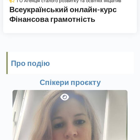
ГО Агенція сталого розвитку та освітніх ініціатив
Всеукраїнський онлайн-курс
Фінансова грамотність
Про подію
Спікери проєкту